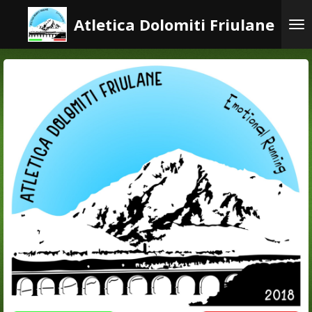
Vai
Atletica Dolomiti Friulane
al
contenuto
principale